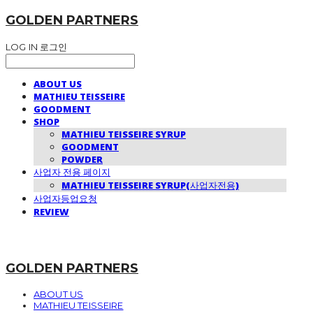
GOLDEN PARTNERS
LOG IN
로그인
ABOUT US
MATHIEU TEISSEIRE
GOODMENT
SHOP
MATHIEU TEISSEIRE SYRUP
GOODMENT
POWDER
사업자 전용 페이지
MATHIEU TEISSEIRE SYRUP(사업자전용)
사업자등업요청
REVIEW
GOLDEN PARTNERS
ABOUT US
MATHIEU TEISSEIRE