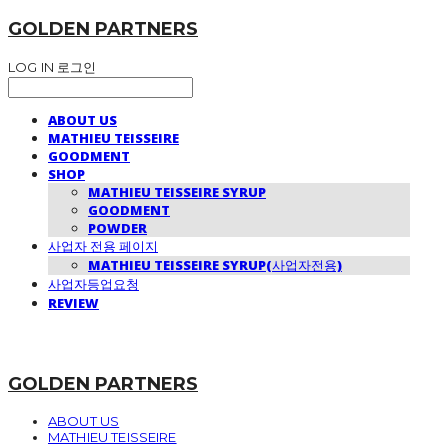
GOLDEN PARTNERS
LOG IN
로그인
ABOUT US
MATHIEU TEISSEIRE
GOODMENT
SHOP
MATHIEU TEISSEIRE SYRUP
GOODMENT
POWDER
사업자 전용 페이지
MATHIEU TEISSEIRE SYRUP(사업자전용)
사업자등업요청
REVIEW
GOLDEN PARTNERS
ABOUT US
MATHIEU TEISSEIRE