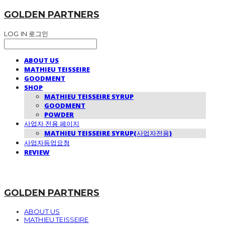
GOLDEN PARTNERS
LOG IN
로그인
ABOUT US
MATHIEU TEISSEIRE
GOODMENT
SHOP
MATHIEU TEISSEIRE SYRUP
GOODMENT
POWDER
사업자 전용 페이지
MATHIEU TEISSEIRE SYRUP(사업자전용)
사업자등업요청
REVIEW
GOLDEN PARTNERS
ABOUT US
MATHIEU TEISSEIRE