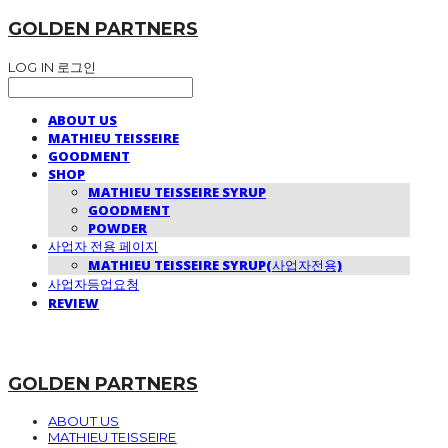
GOLDEN PARTNERS
LOG IN
로그인
ABOUT US
MATHIEU TEISSEIRE
GOODMENT
SHOP
MATHIEU TEISSEIRE SYRUP
GOODMENT
POWDER
사업자 전용 페이지
MATHIEU TEISSEIRE SYRUP(사업자전용)
사업자등업요청
REVIEW
GOLDEN PARTNERS
ABOUT US
MATHIEU TEISSEIRE