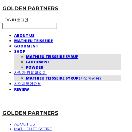
GOLDEN PARTNERS
LOG IN
로그인
ABOUT US
MATHIEU TEISSEIRE
GOODMENT
SHOP
MATHIEU TEISSEIRE SYRUP
GOODMENT
POWDER
사업자 전용 페이지
MATHIEU TEISSEIRE SYRUP(사업자전용)
사업자등업요청
REVIEW
GOLDEN PARTNERS
ABOUT US
MATHIEU TEISSEIRE