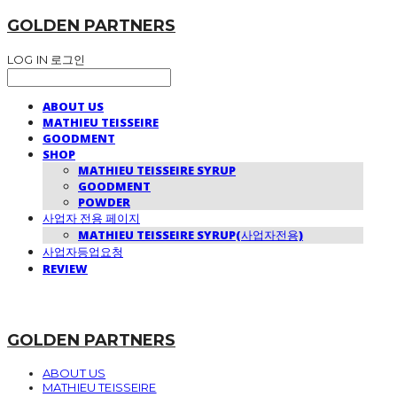
GOLDEN PARTNERS
LOG IN
로그인
ABOUT US
MATHIEU TEISSEIRE
GOODMENT
SHOP
MATHIEU TEISSEIRE SYRUP
GOODMENT
POWDER
사업자 전용 페이지
MATHIEU TEISSEIRE SYRUP(사업자전용)
사업자등업요청
REVIEW
GOLDEN PARTNERS
ABOUT US
MATHIEU TEISSEIRE