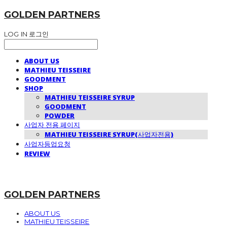
GOLDEN PARTNERS
LOG IN
로그인
ABOUT US
MATHIEU TEISSEIRE
GOODMENT
SHOP
MATHIEU TEISSEIRE SYRUP
GOODMENT
POWDER
사업자 전용 페이지
MATHIEU TEISSEIRE SYRUP(사업자전용)
사업자등업요청
REVIEW
GOLDEN PARTNERS
ABOUT US
MATHIEU TEISSEIRE