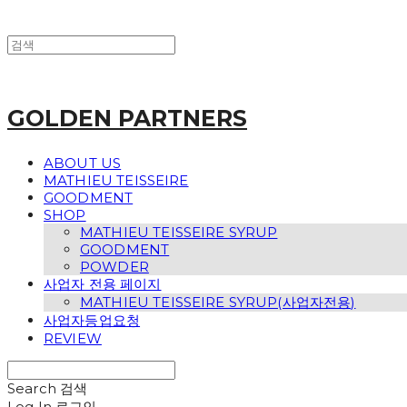
GOLDEN PARTNERS
ABOUT US
MATHIEU TEISSEIRE
GOODMENT
SHOP
MATHIEU TEISSEIRE SYRUP
GOODMENT
POWDER
사업자 전용 페이지
MATHIEU TEISSEIRE SYRUP(사업자전용)
사업자등업요청
REVIEW
Search
검색
Log In
로그인