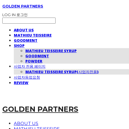
GOLDEN PARTNERS
LOG IN
로그인
ABOUT US
MATHIEU TEISSEIRE
GOODMENT
SHOP
MATHIEU TEISSEIRE SYRUP
GOODMENT
POWDER
사업자 전용 페이지
MATHIEU TEISSEIRE SYRUP(사업자전용)
사업자등업요청
REVIEW
GOLDEN PARTNERS
ABOUT US
MATHIEU TEISSEIRE